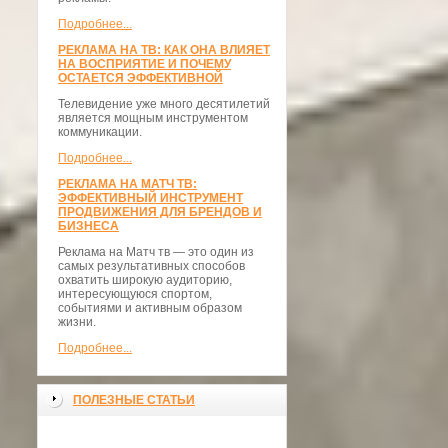
Подробнее...
РЕКЛАМА НА ТВ: КАК ОНА ВЛИЯЕТ
НА ВОСПРИЯТИЕ И ПОЧЕМУ
ОСТАЕТСЯ ЭФФЕКТИВНОЙ
Телевидение уже много десятилетий
является мощным инструментом
коммуникации.
Подробнее...
РЕКЛАМА НА МАТЧ ТВ:
ЭФФЕКТИВНЫЙ ИНСТРУМЕНТ
ПРОДВИЖЕНИЯ ДЛЯ БРЕНДОВ И
БИЗНЕСА
Реклама на Матч тв — это один из
самых результативных способов
охватить широкую аудиторию,
интересующуюся спортом,
событиями и активным образом
жизни.
Подробнее...
ПОЛЕЗНЫЕ СТАТЬИ