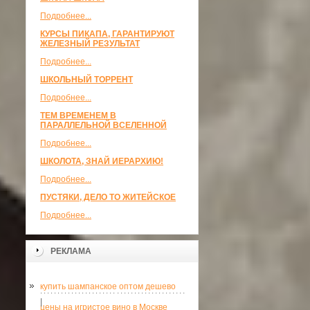
Подробнее...
КУРСЫ ПИКАПА, ГАРАНТИРУЮТ
ЖЕЛЕЗНЫЙ РЕЗУЛЬТАТ
Подробнее...
ШКОЛЬНЫЙ ТОРРЕНТ
Подробнее...
ТЕМ ВРЕМЕНЕМ В
ПАРАЛЛЕЛЬНОЙ ВСЕЛЕННОЙ
Подробнее...
ШКОЛОТА, ЗНАЙ ИЕРАРХИЮ!
Подробнее...
ПУСТЯКИ, ДЕЛО ТО ЖИТЕЙСКОЕ
Подробнее...
РЕКЛАМА
купить шампанское оптом дешево
|
цены на игристое вино в Москве