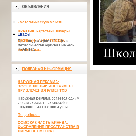
ОБЪЯВЛЕНИЯ
- металлическую мебель
ПРАКТИК: картотеки, шкафы
Шкафы
архивные, бухгалтерские,
Практик для офиса. Сейфы и
металлическая офисная мебель
раздевалки..
ПРАКТИК.
ПОЛЕЗНАЯ ИНФОРМАЦИЯ
НАРУЖНАЯ РЕКЛАМА:
ЭФФЕКТИВНЫЙ ИНСТРУМЕНТ
ПРИВЛЕЧЕНИЯ КЛИЕНТОВ
Наружная реклама остается одним
из самых заметных способов
продвижения товаров и услуг.
Подробнее...
ОФИС КАК ЧАСТЬ БРЕНДА:
ОФОРМЛЕНИЕ ПРОСТРАНСТВА В
ФИРМЕННОМ СТИЛЕ