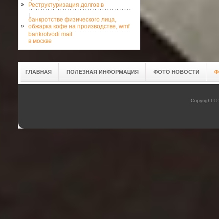
Реструктуризация долгов в
|
банкротстве физического лица,
обжарка кофе на производстве, wmf
bankrotvodi mail
в москве
ГЛАВНАЯ
ПОЛЕЗНАЯ ИНФОРМАЦИЯ
ФОТО НОВОСТИ
Ф
Copyright ©