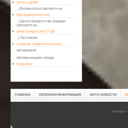
читать далее
. | Взлом почты смотрите на
http://xakerforum.com
. | Центр банкротства граждан
смотрите на
www.банкротство77.рф
. | Частичная
покраска элементов кузова
автомобиля.
Автоматизация склада
подробно
.
ГЛАВНАЯ
ПОЛЕЗНАЯ ИНФОРМАЦИЯ
ФОТО НОВОСТИ
Ф
Copyright ©