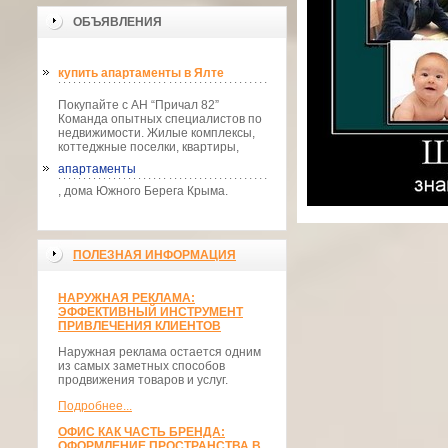
ОБЪЯВЛЕНИЯ
купить апартаменты в Ялте
Покупайте с АН “Причал 82”
Команда опытных специалистов по
недвижимости. Жилые комплексы,
коттеджные поселки, квартиры,
апартаменты
, дома Южного Берега Крыма.
ПОЛЕЗНАЯ ИНФОРМАЦИЯ
НАРУЖНАЯ РЕКЛАМА:
ЭФФЕКТИВНЫЙ ИНСТРУМЕНТ
ПРИВЛЕЧЕНИЯ КЛИЕНТОВ
Наружная реклама остается одним
из самых заметных способов
продвижения товаров и услуг.
Подробнее...
ОФИС КАК ЧАСТЬ БРЕНДА:
ОФОРМЛЕНИЕ ПРОСТРАНСТВА В