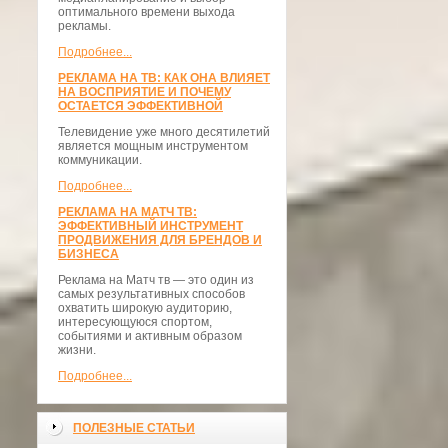
оптимального времени выхода
рекламы.
Подробнее...
РЕКЛАМА НА ТВ: КАК ОНА ВЛИЯЕТ
НА ВОСПРИЯТИЕ И ПОЧЕМУ
ОСТАЕТСЯ ЭФФЕКТИВНОЙ
Телевидение уже много десятилетий
является мощным инструментом
коммуникации.
Подробнее...
РЕКЛАМА НА МАТЧ ТВ:
ЭФФЕКТИВНЫЙ ИНСТРУМЕНТ
ПРОДВИЖЕНИЯ ДЛЯ БРЕНДОВ И
БИЗНЕСА
Реклама на Матч тв — это один из
самых результативных способов
охватить широкую аудиторию,
интересующуюся спортом,
событиями и активным образом
жизни.
Подробнее...
ПОЛЕЗНЫЕ СТАТЬИ