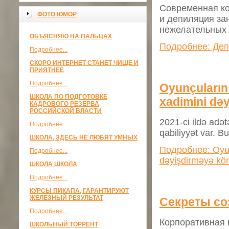
Современная ко
ФОТО ЮМОР
и депиляция за
нежелательных 
ОБЪЯСНЯЮ НА ПАЛЬЦАХ
Подробнее: Деп
Подробнее...
СКОРО ИНТЕРНЕТ СТАНЕТ ЧИЩЕ И
ПРИЯТНЕЕ
Подробнее...
Oyunçuların
ШКОЛА ПО ПОДГОТОВКЕ
xadimini də
КАДРОВОГО РЕЗЕРВА
РОССИЙСКОЙ ВЛАСТИ
2021-ci ildə adət
Подробнее...
qabiliyyət var. B
ШКОЛА, ЗДЕСЬ НЕ ЛЮБЯТ УМНЫХ
Подробнее: Oyunç
Подробнее...
dəyişdirməyə köm
ШКОЛА ШКОЛА
Подробнее...
КУРСЫ ПИКАПА, ГАРАНТИРУЮТ
ЖЕЛЕЗНЫЙ РЕЗУЛЬТАТ
Секреты со
Подробнее...
Корпоративная 
ШКОЛЬНЫЙ ТОРРЕНТ