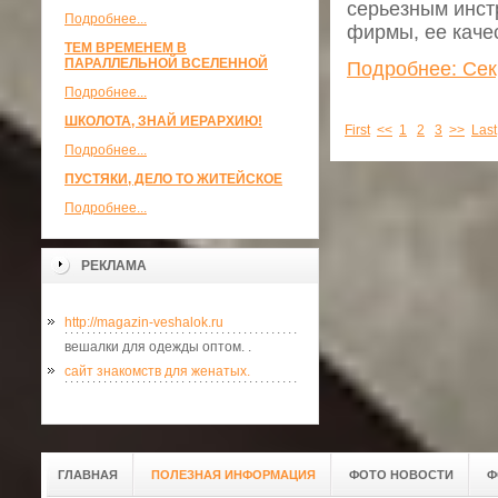
серьезным инст
Подробнее...
фирмы, ее каче
ТЕМ ВРЕМЕНЕМ В
ПАРАЛЛЕЛЬНОЙ ВСЕЛЕННОЙ
Подробнее: Сек
Подробнее...
ШКОЛОТА, ЗНАЙ ИЕРАРХИЮ!
First
<<
1
2
3
>>
Last
Подробнее...
ПУСТЯКИ, ДЕЛО ТО ЖИТЕЙСКОЕ
Подробнее...
РЕКЛАМА
http://magazin-veshalok.ru
вешалки для одежды оптом. .
сайт знакомств для женатых.
ГЛАВНАЯ
ПОЛЕЗНАЯ ИНФОРМАЦИЯ
ФОТО НОВОСТИ
Ф